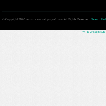
© Copyright 2020 jesusrocamoratopografo.com All Rights Reserved.
Desarrollad
WP to LinkedIn Auto 