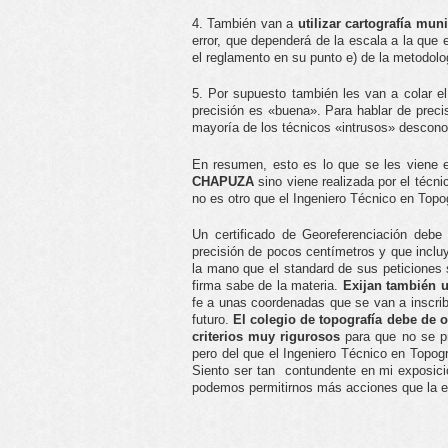
4. También van a
utilizar cartografía muni
error, que dependerá de la escala a la que
el reglamento en su punto e) de la metodolo
5. Por supuesto también les van a colar el
precisión es «buena». Para hablar de preci
mayoría de los técnicos «intrusos» descono
En resumen, esto es lo que se les viene
CHAPUZA
sino viene realizada por el técn
no es otro que el Ingeniero Técnico en Topo
Un certificado de Georeferenciación debe
precisión de pocos centímetros y que incluy
la mano que el standard de sus peticiones s
firma sabe de la materia.
Exijan también u
fe a unas coordenadas que se van a inscribi
futuro.
El colegio de topografía debe de 
criterios muy rigurosos
para que no se p
pero del que el Ingeniero Técnico en Topogr
Siento ser tan contundente en mi exposición
podemos permitirnos más acciones que la e