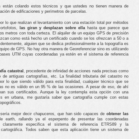
s están colando estos técnicos y que ustedes no tienen manera de
iación de edificaciones y perímetros de parcelas.
 lo que realizan el levantamiento con una estación total por métodos
 ortofotos,
las giran y desplazan sobre ella
hasta que parece que
ios metros con toda certeza. El alquiler de un equipo GPS de precisión
uzcan como está hecho un certificado cuando se los ofrezcan a 50 o a
entemente, alguien que se dedica profesionalmente a la topografía es
equipo de GPS. No hay otra manera de Georeferenciar sino es utilizando
bases UTM cuyas coordenadas ya estén en el sistema de referencia
fía catastral
, procedente de infinidad de acciones nada precisas como
de antiguas cartografías, etc. La finalidad tributaria del catastro no
or lo que siendo válido para esta finalidad, cualquier técnico que se
sas no es válido en un 95 % de las ocasiones. A pesar de eso, de ahí
ean sus certificados. Aunque la ley contempla esta opción con una
s en urbana, me gustaría saber que cartografía cumple con estas
topográficos.
 sería mejor decir chapuceros, que han sido capaces de
obtener las
 earth, rallando ya el esperpento de presentar las coordenadas
e claramente especifica el sistema de referencia ETRS89 y la
cartográfica. Todos saben que esta aplicación tiene un sistema de