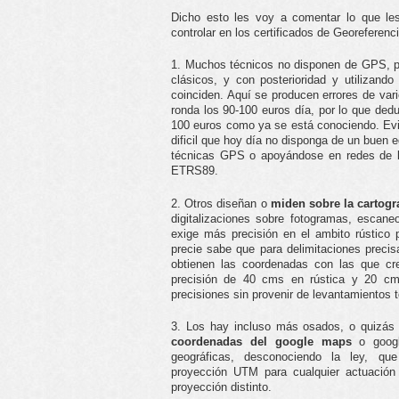
Dicho esto les voy a comentar lo que le
controlar en los certificados de Georeferenc
1. Muchos técnicos no disponen de GPS, por
clásicos, y con posterioridad y utilizando
coinciden. Aquí se producen errores de var
ronda los 90-100 euros día, por lo que ded
100 euros como ya se está conociendo. Evid
dificil que hoy día no disponga de un buen 
técnicas GPS o apoyándose en redes de 
ETRS89.
2. Otros diseñan o
miden sobre la cartogra
digitalizaciones sobre fotogramas, escaneo 
exige más precisión en el ambito rústico p
precie sabe que para delimitaciones preci
obtienen las coordenadas con las que cr
precisión de 40 cms en rústica y 20 cm
precisiones sin provenir de levantamientos 
3. Los hay incluso más osados, o quizás
coordenadas del google maps
o google
geográficas, desconociendo la ley, qu
proyección UTM para cualquier actuación 
proyección distinto.