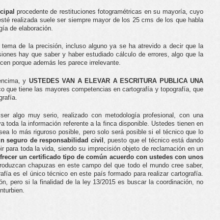
cipal
procedente de restituciones fotogramétricas en su mayoría, cuyo
 esté realizada suele ser siempre mayor de los 25 cms de los que habla
gía de elaboración.
 tema de la precisión, incluso alguno ya se ha atrevido a decir que la
siones hay que saber y haber estudiado cálculo de errores, algo que la
cen porque además les parece irrelevante.
 encima, y
USTEDES VAN A ELEVAR A ESCRITURA PUBLICA UNA
ico que tiene las mayores competencias en cartografía y topografía, que
grafía.
 ser algo muy serio, realizado con metodología profesional, con una
a toda la información referente a la finca disponible. Ustedes tienen en
ea lo más riguroso posible, pero solo será posible si el técnico que lo
n seguro de responsabilidad civil
, puesto que el técnico está dando
r para toda la vida, siendo su imprecisión objeto de reclamación en un
ofrecer un certificado tipo de común acuerdo con ustedes con unos
roduzcan chapuzas en este campo del que todo el mundo cree saber,
afía es el único técnico en este país formado para realizar cartografía.
, pero si la finalidad de la ley 13/2015 es buscar la coordinación, no
nturbien.