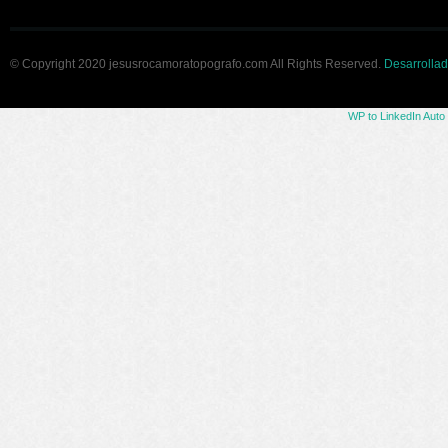
© Copyright 2020 jesusrocamoratopografo.com All Rights Reserved.
Desarrollad
WP to LinkedIn Auto 