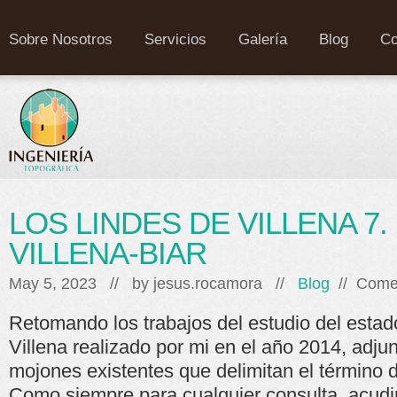
Sobre Nosotros
Servicios
Galería
Blog
Co
LOS LINDES DE VILLENA 7
VILLENA-BIAR
May 5, 2023 // by
jesus.rocamora
//
Blog
//
Comen
Retomando los trabajos del estudio del estado
Villena realizado por mi en el año 2014, adjun
mojones existentes que delimitan el término d
Como siempre para cualquier consulta, acudir 