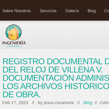
Sobre Nosotros
Servicios
Galería
Blog
Co
REGISTRO DOCUMENTAL D
DEL RELOJ DE VILLENA V.
DOCUMENTACIÓN ADMINIS
LOS ARCHIVOS HISTÓRICO
DE OBRA.
Feb 17, 2023 // by
jesus.rocamora
//
Blog
//
Come