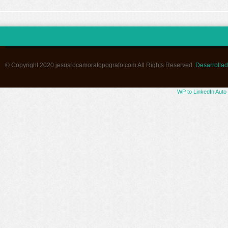
© Copyright 2020 jesusrocamoratopografo.com All Rights Reserved.
Desarrollad
WP to LinkedIn Auto 