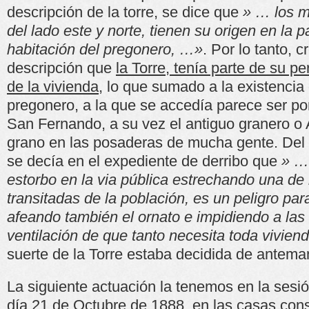
descripción de la torre, se dice que
» … los m
del lado este y norte, tienen su origen en la p
habitación del pregonero, …»
. Por lo tanto, 
descripción que
la Torre, tenía parte de su p
de la vivienda,
lo que sumado a la existencia 
pregonero, a la que se accedía parece ser por
San Fernando, a su vez el antiguo granero o A
grano en las posaderas de mucha gente. Del
se decía en el expediente de derribo que
» …
estorbo en la via pública estrechando una de 
transitadas de la población, es un peligro par
afeando también el ornato e impidiendo a las 
ventilación de que tanto necesita toda vivien
suerte de la Torre estaba decidida de antema
La siguiente actuación la tenemos en la sesi
día 21 de Octubre de 1888, en las casas consi