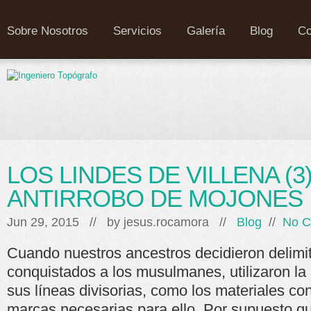
Sobre Nosotros
Servicios
Galería
Blog
Co
LOS LINDES DE VILLENA (3
ANTIRROBO DE MOJONES
Jun 29, 2015 // by
jesus.rocamora
//
Blog
//
No 
Cuando nuestros ancestros decidieron delimitar
conquistados a los musulmanes, utilizaron la l
sus líneas divisorias, como los materiales co
marcas necesarias para ello. Por supuesto que