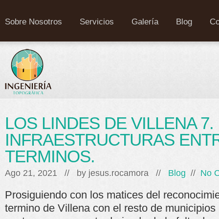
Sobre Nosotros
Servicios
Galería
Blog
Co
LOS LINDES DE VILLENA 7.
INFRAESTRUCTURAS ENT
TERMINOS.
Ago 21, 2021 // by
jesus.rocamora
//
Blog
//
No 
Prosiguiendo con los matices del reconocimie
termino de Villena con el resto de municipios